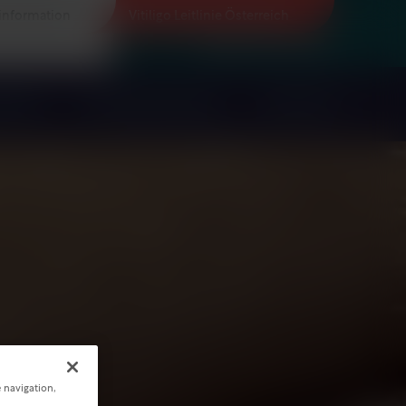
information
Vitiligo Leitlinie Österreich
Bleiben Sie informiert
erheit
Zusammenfassung
Download
e navigation,